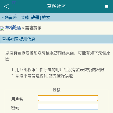
草榴社區
»
您尚未
登錄
註冊
|
檢索
草榴社區
» 論壇提示
草榴社區 提示信息
您沒有登錄或者您沒有權限訪問此頁面，可能有如下幾個原
因:
用戶组权限：你所属的用戶组沒有發表恢復的权限!
您還不是論壇會員,請先登錄論壇
登錄
用戶名
密碼