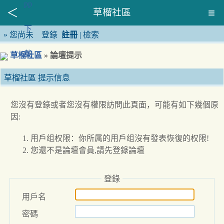
草榴社區
»
您尚未
登錄
註冊
|
檢索
草榴社區
» 論壇提示
草榴社區 提示信息
您沒有登錄或者您沒有權限訪問此頁面，可能有如下幾個原
因:
用戶组权限：你所属的用戶组沒有發表恢復的权限!
您還不是論壇會員,請先登錄論壇
登錄
用戶名
密碼