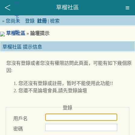
草榴社區
»
您尚未
登錄
註冊
|
檢索
草榴社區
» 論壇提示
草榴社區 提示信息
您沒有登錄或者您沒有權限訪問此頁面，可能有如下幾個原
因:
您还沒有登錄或註冊，暂时不能使用此功能!!
您還不是論壇會員,請先登錄論壇
登錄
用戶名
密碼