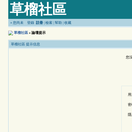
草榴社區
»
您尚未
登錄
註冊
|
檢索
|
幫助
|
收藏
草榴社區
» 論壇提示
草榴社區 提示信息
您
用
密
隱