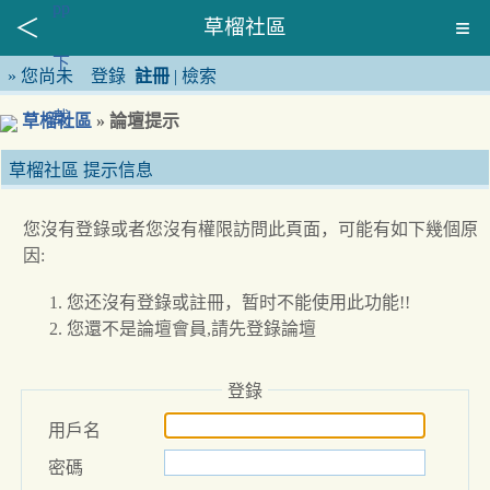
草榴社區
»
您尚未
登錄
註冊
|
檢索
草榴社區
» 論壇提示
草榴社區 提示信息
您沒有登錄或者您沒有權限訪問此頁面，可能有如下幾個原
因:
您还沒有登錄或註冊，暂时不能使用此功能!!
您還不是論壇會員,請先登錄論壇
登錄
用戶名
密碼