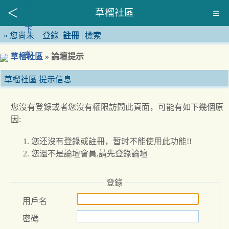
草榴社區
»
您尚未
登錄
註冊
|
檢索
草榴社區
» 論壇提示
草榴社區 提示信息
您沒有登錄或者您沒有權限訪問此頁面，可能有如下幾個原
因:
您还沒有登錄或註冊，暂时不能使用此功能!!
您還不是論壇會員,請先登錄論壇
登錄
用戶名
密碼