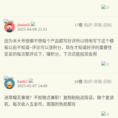
0
jiutianli
17樓
|點評
|举報
|回帖
2025-04-08 21:51
因为本大爷很懒不想每个产品都写好评所以特地写下这个模
板以前不知道~评论可以涨积分，现在才知道好评的重要性
妥妥的每次都评论下，赚积分，下次还能抵现金用
0
hank5
18樓
|點評
|举報
|回帖
2025-05-07 14:49
迷草榴无事做？不如做点兼职！复制粘贴这段话，做个复读
机，每次收入五金币，周围的色批都在
0