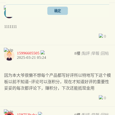
1432322169
确定
7樓
|點評
|举報
|回帖
2025-03-18 23:10
1111111
0
15996605505
8樓
|點評
|举報
|回帖
2025-03-21 05:24
因为本大爷很懒不想每个产品都写好评所以特地写下这个模
板以前不知道~评论可以涨积分，现在才知道好评的重要性
妥妥的每次都评论下，赚积分，下次还能抵现金用
0
159753haha