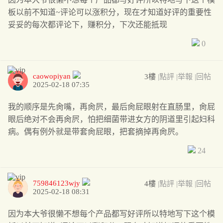
板以前不知道~评论可以涨积分，现在才知道好评的重要性
妥妥的每次都评论下，赚积分，下次还能抵现
0
caowopiyan
3樓
|點評
|举報
|回帖
2025-02-18 07:35
我的顺序是先肏嘴，再肏屄，最后肏屁眼射在直肠里，肏屁
眼后绝对不会再肏屄，怕把细菌带进女方的阴道里引起妇科
病。偶有例外就是带套肏屁眼，把套摘掉再肏屄。
24
759846123wjy
4樓
|點評
|举報
|回帖
2025-02-18 08:31
因为本大爷很懒不想每个产品都写好评所以特地写下这个模