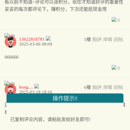
板以前不知道~评论可以涨积分，现在才知道好评的重要性
妥妥的每次都评论下，赚积分，下次还能抵现金用
0
13622818781
5樓
|點評
|举報
|回帖
2025-03-06 08:09
666666
0
hong....
6樓
|點評
|举報
|回帖
2025-03-18 18:16
操作提示!!
因为本大爷很懒不想每个产品都写好评所以特地写下这个模
板以前不知道~评论可以涨积分，现在
已复制评论内容，请粘贴发给好友即可!
0