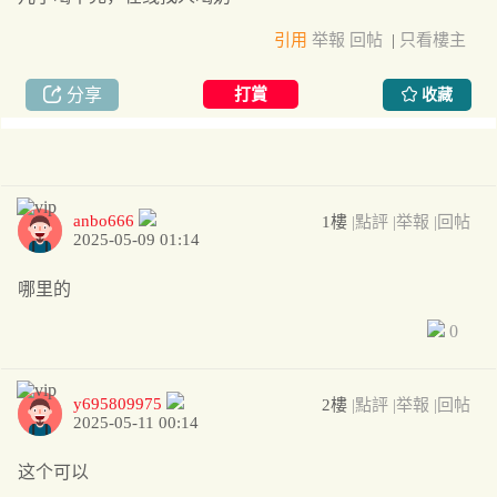
引用
举報
回帖
|
只看樓主
分享
打賞
收藏
anbo666
1樓
|點評
|举報
|回帖
2025-05-09 01:14
哪里的
0
y695809975
2樓
|點評
|举報
|回帖
2025-05-11 00:14
这个可以