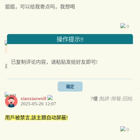
姐姐，可以给我寄点吗，我想喝
0
操作提示!!
nlshbz
6樓
|點評
|举報
|回帖
2025-05-22 07:36
已复制评论内容，请粘贴发给好友即可!
后续后续
0
确定
xiaoxiaowolf
7樓
|點評
|举報
|回帖
2025-05-26 12:07
用戶被禁言,該主題自动屏蔽!
0