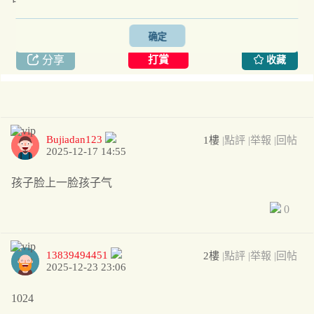
引用
举報
回帖
|
只看樓主
确定
分享
打賞
收藏
Bujiadan123
1樓
|點評
|举報
|回帖
2025-12-17 14:55
孩子脸上一脸孩子气
0
13839494451
2樓
|點評
|举報
|回帖
2025-12-23 23:06
1024