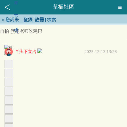
草榴社區
»
您尚未
登錄
註冊
|
檢索
自拍-旗袍老师吃鸡巴
丫头下立占
2025-12-13 13:26