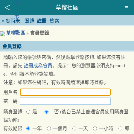
草榴社區
»
您尚未
登錄
註冊
|
檢索
草榴社區
» 會員登錄
會員登錄
請輸入您的帳號與密碼，然後點擊登錄按鈕. 如果您沒有註
冊，請先
註冊成為會員
。提示：您的瀏覽器必須支持cooki
e，否則將不能登錄論壇。
注意：
如果您在網吧，有效時間請選擇即時登錄。
用戶名
密 碼
隱身登錄:
是
否 (後台已禁止普通會員使用隱身登
錄功能)
有效期限:
一年
一個月
一天
一小時
即