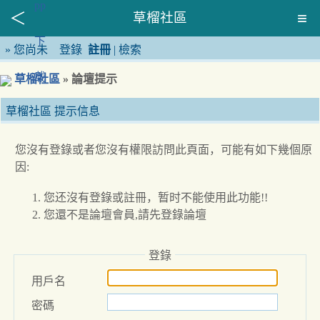
草榴社區
»
您尚未
登錄
註冊
|
檢索
草榴社區
» 論壇提示
草榴社區 提示信息
您沒有登錄或者您沒有權限訪問此頁面，可能有如下幾個原
因:
您还沒有登錄或註冊，暂时不能使用此功能!!
您還不是論壇會員,請先登錄論壇
登錄
用戶名
密碼