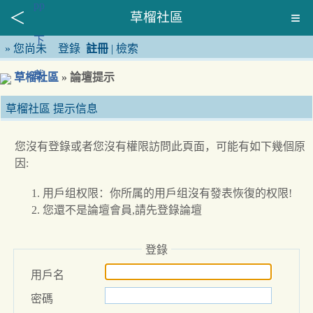
草榴社區
»
您尚未
登錄
註冊
|
檢索
草榴社區
» 論壇提示
草榴社區 提示信息
您沒有登錄或者您沒有權限訪問此頁面，可能有如下幾個原
因:
用戶组权限：你所属的用戶组沒有發表恢復的权限!
您還不是論壇會員,請先登錄論壇
登錄
用戶名
密碼