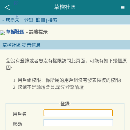
草榴社區
»
您尚未
登錄
註冊
|
檢索
草榴社區
» 論壇提示
草榴社區 提示信息
您沒有登錄或者您沒有權限訪問此頁面，可能有如下幾個原
因:
用戶组权限：你所属的用戶组沒有發表恢復的权限!
您還不是論壇會員,請先登錄論壇
登錄
用戶名
密碼