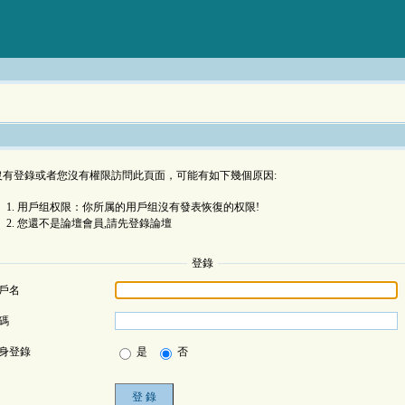
沒有登錄或者您沒有權限訪問此頁面，可能有如下幾個原因:
用戶组权限：你所属的用戶组沒有發表恢復的权限!
您還不是論壇會員,請先登錄論壇
登錄
戶名
碼
身登錄
是
否