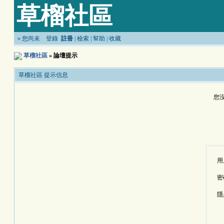
草榴社區
»
您尚未
登錄
註冊
|
檢索
|
幫助
|
收藏
草榴社區
» 論壇提示
草榴社區 提示信息
您
用
密
隱