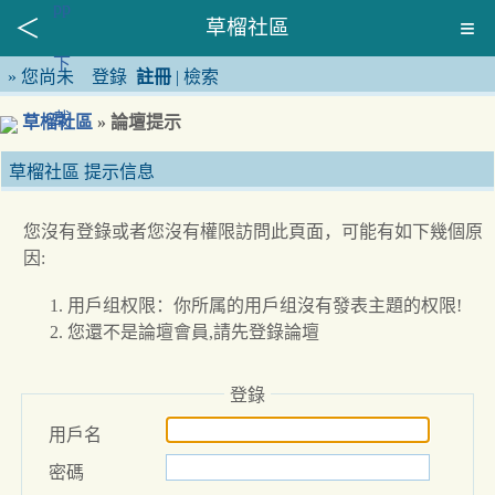
草榴社區
»
您尚未
登錄
註冊
|
檢索
草榴社區
» 論壇提示
草榴社區 提示信息
您沒有登錄或者您沒有權限訪問此頁面，可能有如下幾個原
因:
用戶组权限：你所属的用戶组沒有發表主題的权限!
您還不是論壇會員,請先登錄論壇
登錄
用戶名
密碼