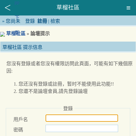
草榴社區
»
您尚未
登錄
註冊
|
檢索
草榴社區
» 論壇提示
草榴社區 提示信息
您沒有登錄或者您沒有權限訪問此頁面，可能有如下幾個原
因:
您还沒有登錄或註冊，暂时不能使用此功能!!
您還不是論壇會員,請先登錄論壇
登錄
用戶名
密碼