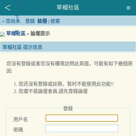
草榴社區
»
您尚未
登錄
註冊
|
檢索
草榴社區
» 論壇提示
草榴社區 提示信息
您沒有登錄或者您沒有權限訪問此頁面，可能有如下幾個原
因:
您还沒有登錄或註冊，暂时不能使用此功能!!
您還不是論壇會員,請先登錄論壇
登錄
用戶名
密碼