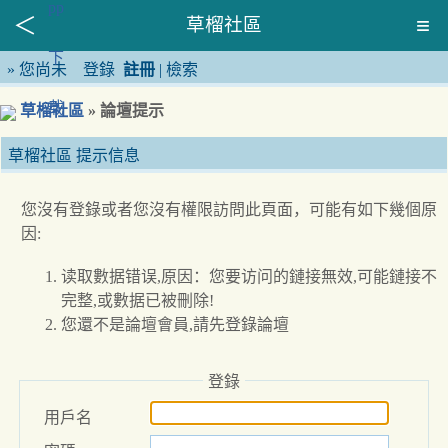
草榴社區
»
您尚未
登錄
註冊
|
檢索
草榴社區
» 論壇提示
草榴社區 提示信息
您沒有登錄或者您沒有權限訪問此頁面，可能有如下幾個原
因:
读取數据错误,原因：您要访问的鏈接無效,可能鏈接不
完整,或數据已被刪除!
您還不是論壇會員,請先登錄論壇
登錄
用戶名