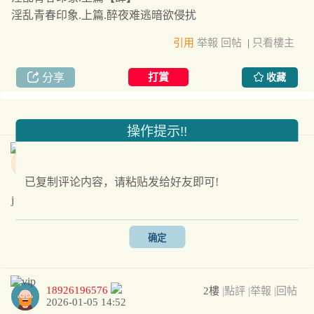
淫乱青春印象.上篇.醉夜难逃暗欲侵扰
引用
举報
回帖
|
只看樓主
分享
打賞
收藏
操作提示!!
xbk
1樓
|點評
|举報
|回帖
2024-10-06 00:15
已复制评论内容，请粘贴发给好友即可!
j
确定
0
18926196576
2樓
|點評
|举報
|回帖
2026-01-05 14:52