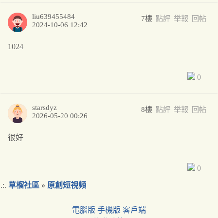
liu639455484
7樓
|點評
|举報
|回帖
2024-10-06 12:42
1024
0
starsdyz
8樓
|點評
|举報
|回帖
2026-05-20 00:26
很好
0
.:.
草榴社區
»
原創短視頻
電腦版
手機版
客戶端