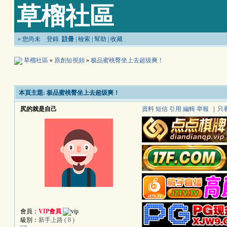
草榴社區
»
您尚未
登錄
註冊
|
檢索
|
幫助
|
收藏
草榴社區
»
原創短視頻
»
极品蜜桃臀坐上去超级爽！
本頁主題:
极品蜜桃臀坐上去超级爽！
尻的就是自己
資料
短信
引用
編輯
举報
|
只
會員：
VIP會員
級別：
新手上路 ( 8 )