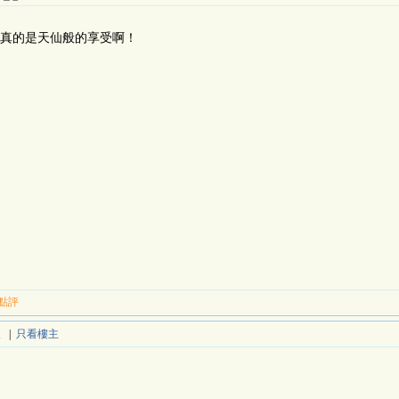
真的是天仙般的享受啊！
點評
報
|
只看樓主