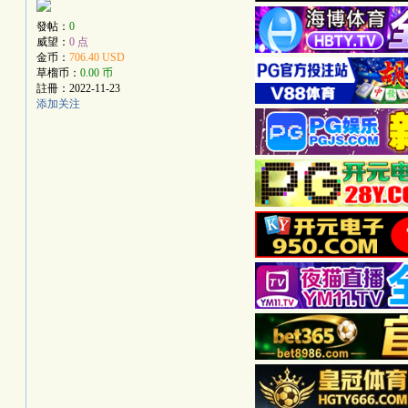
發帖：
0
威望：
0 点
金币：
706.40 USD
草榴币：
0.00 币
註冊：
2022-11-23
添加关注