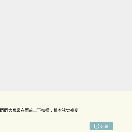
圆圆大翘臀在面前上下抽插，根本视觉盛宴
分享