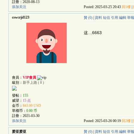
註冊：
2020-08-13
添加关注
Posted: 2025-03-25 20:43
回1樓
|
cswcrjd123
贊 (0)
|
資料
短信
引用
編輯
举
这…6663
會員：
VIP會員
級別：
新手上路 ( 8 )
發帖：
155
威望：
15 点
金币：
843.00 USD
草榴币：
0.00 币
註冊：
2021-03-30
添加关注
Posted: 2025-03-26 00:19
回2樓
|
爱亚爱亚
贊 (0)
|
資料
短信
引用
編輯
举