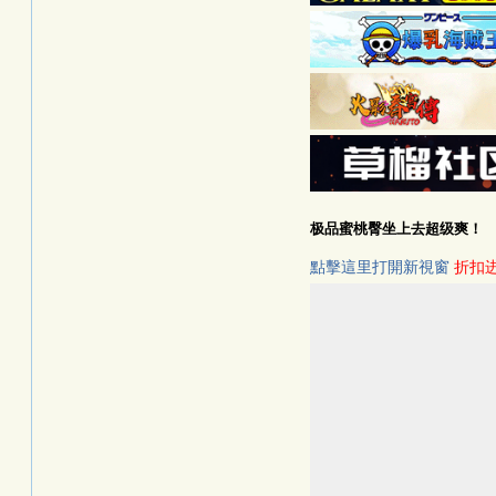
极品蜜桃臀坐上去超级爽！
點擊這里打開新視窗
折扣