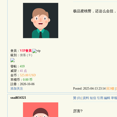
极品蜜桃臀，还这么会扭，
會員：
VIP會員
級別：
侠客 ( 9 )
發帖：
419
威望：
41 点
金币：
525.00 USD
草榴币：
0.00 币
註冊：
2020-10-06
添加关注
Posted: 2025-04-13 23:14
回3樓
|
snail654321
贊 (0)
|
資料
短信
引用
編輯
举
厉害?