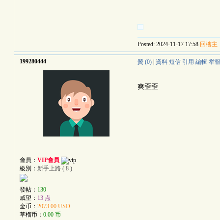
Posted: 2024-11-17 17:58
回樓主
199280444
贊 (0)
|
資料
短信
引用
編輯
举
爽歪歪
會員：
VIP會員
級別：
新手上路 ( 8 )
發帖：
130
威望：
13 点
金币：
2073.00 USD
草榴币：
0.00 币