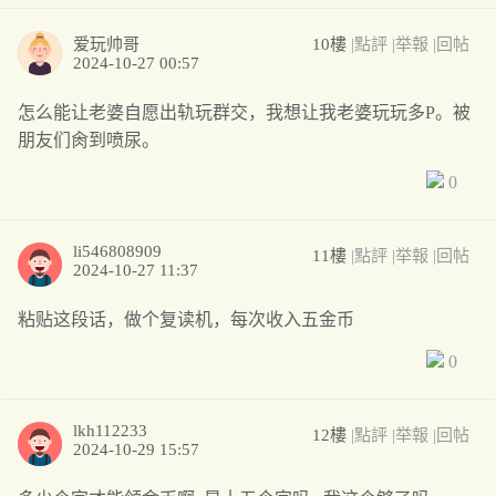
爱玩帅哥
10樓
|點評
|举報
|回帖
2024-10-27 00:57
怎么能让老婆自愿出轨玩群交，我想让我老婆玩玩多P。被
朋友们肏到喷尿。
0
li546808909
11樓
|點評
|举報
|回帖
2024-10-27 11:37
粘贴这段话，做个复读机，每次收入五金币
0
lkh112233
12樓
|點評
|举報
|回帖
2024-10-29 15:57