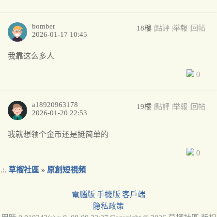
bomber
18樓
|點評
|举報
|回帖
2026-01-17 10:45
我靠这么多人
0
a18920963178
19樓
|點評
|举報
|回帖
2026-01-20 22:53
我就想领个金币还是挺简单的
0
.:.
草榴社區
»
原創短視頻
電腦版
手機版
客戶端
隐私政策