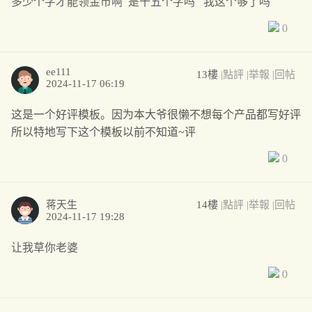
多少个字才能领金币啊 是十五个字吗 我这个够了吗
0
ee111
13樓
|點評
|举報
|回帖
2024-11-17 06:19
这是一个好评模板。因为本大爷很懒不想每个产品都写好评
所以特地写下这个模板以前不知道~评
0
蒋天生
14樓
|點評
|举報
|回帖
2024-11-17 19:28
让我草你老婆
0