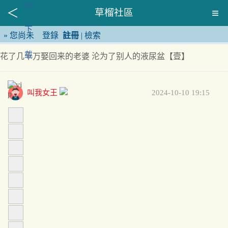
草榴社區
»
您尚未
登錄
註冊
|
檢索
花了几十万娶回来的老婆 沦为了别人的液尿盆【壹】
叫我女王
2024-10-10 19:15