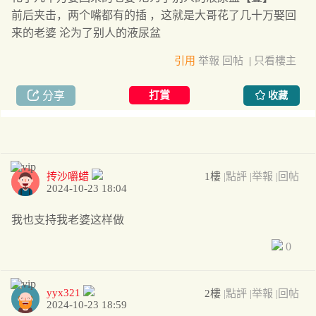
前后夹击，两个嘴都有的插 ，这就是大哥花了几十万娶回
来的老婆 沦为了别人的液尿盆
引用
举報
回帖
|
只看樓主
分享
打賞
收藏
抟沙嚼蜡
1樓
|點評
|举報
|回帖
2024-10-23 18:04
我也支持我老婆这样做
0
yyx321
2樓
|點評
|举報
|回帖
2024-10-23 18:59