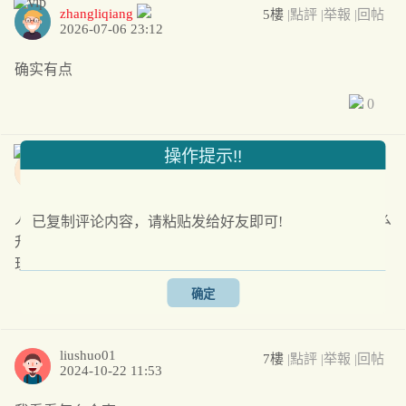
zhangliqiang
5樓
|點評
|举報
|回帖
2026-07-06 23:12
确实有点
0
操作提示!!
a987666042
6樓
|點評
|举報
|回帖
2026-07-25 22:10
人说我水经验，我上去就是一巴掌，不是废话么，不水怎么
已复制评论内容，请粘贴发给好友即可!
升级，以前不懂，看帖总是不回。一直没升级和增加经验，
现在我明白了，反正回帖15字就可以升级
确定
0
liushuo01
7樓
|點評
|举報
|回帖
2024-10-22 11:53