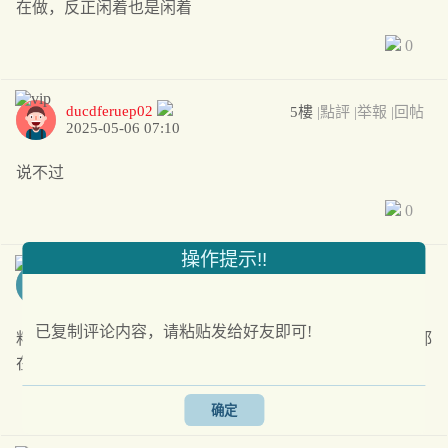
在做，反正闲着也是闲着
0
ducdferuep02
5樓
|點評
|举報
|回帖
2025-05-06 07:10
说不过
0
操作提示!!
多米多米
6樓
|點評
|举報
|回帖
2025-05-07 19:05
已复制评论内容，请粘贴发给好友即可!
粘贴这段话，做个复读机，每次收入五金币，周围的色批都
在做，反正闲着也是闲着
0
确定