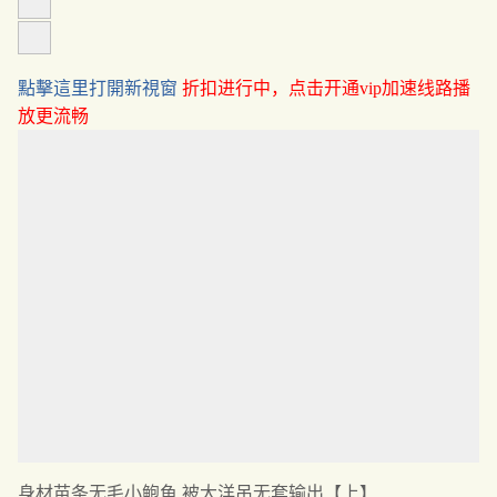
點擊這里打開新視窗
折扣进行中，点击开通vip加速线路播
放更流畅
身材苗条无毛小鲍鱼 被大洋吊无套输出【上】