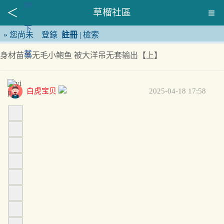
草榴社區
»
您尚未
登錄
註冊
|
檢索
身材苗条无毛小鲍鱼 被大洋吊无套输出【上】
白虎宝贝
2025-04-18 17:58