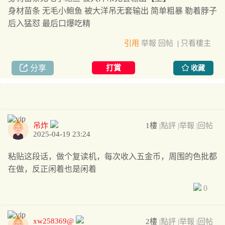
身材苗条 无毛小鲍鱼 被大洋吊无套输出 简单粗暴 勒着脖子
后入猛怼 最后口爆吃精
引用
举報
回帖
|
只看樓主
分享
打賞
收藏
吊炸
1樓
|點評
|举報
|回帖
2025-04-19 23:24
粘贴这段话，做个复读机，每次收入五金币，周围的色批都
在做，反正闲着也是闲着
0
xw258369@
2樓
|點評
|举報
|回帖