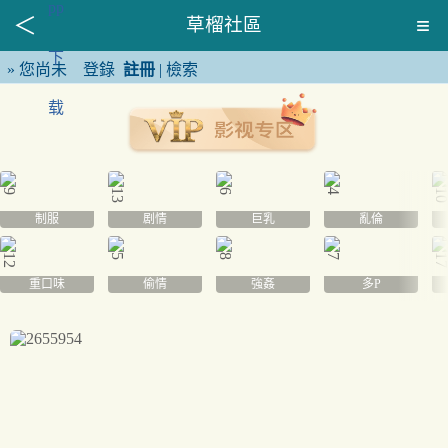
草榴社區
»
您尚未
登錄
註冊
|
檢索
制服
剧情
巨乳
亂倫
重口味
偷情
強姦
多P