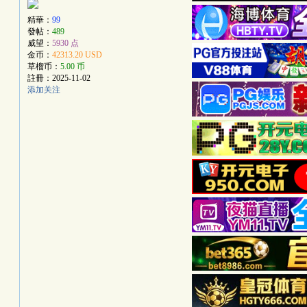
精華：
99
發帖：
489
威望：
5930 点
金币：
42313.20 USD
草榴币：
5.00 币
註冊：
2025-11-02
添加关注