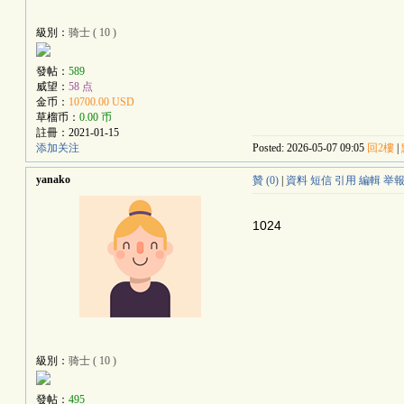
級別：
骑士 ( 10 )
發帖：
589
威望：
58 点
金币：
10700.00 USD
草榴币：
0.00 币
註冊：
2021-01-15
添加关注
Posted: 2026-05-07 09:05
回2樓
|
yanako
贊 (0)
|
資料
短信
引用
編輯
举
1024
級別：
骑士 ( 10 )
發帖：
495