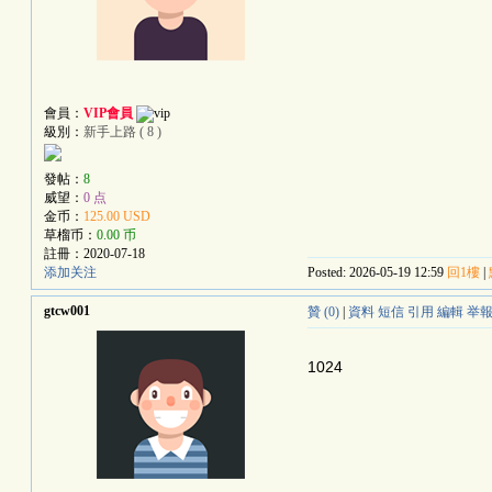
會員：
VIP會員
級別：
新手上路 ( 8 )
發帖：
8
威望：
0 点
金币：
125.00 USD
草榴币：
0.00 币
註冊：
2020-07-18
添加关注
Posted: 2026-05-19 12:59
回1樓
|
gtcw001
贊 (0)
|
資料
短信
引用
編輯
举
1024