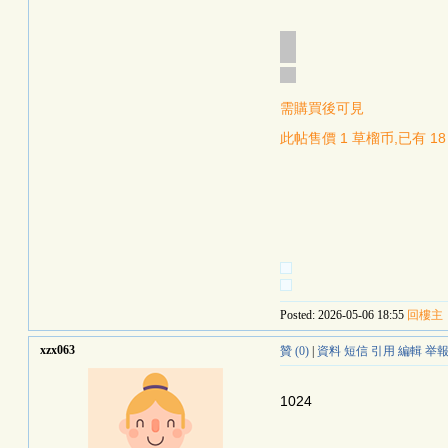
需購買後可見
此帖售價 1 草榴币,已有 1
Posted: 2026-05-06 18:55
回樓主
xzx063
贊 (0)
|
資料
短信
引用
編輯
举
1024