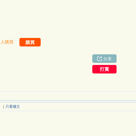
8 人購買
分享
打賞
報
|
只看樓主