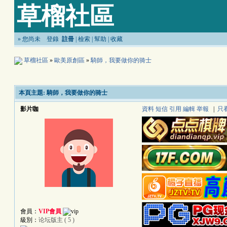
草榴社區
»
您尚未
登錄
註冊
|
檢索
|
幫助
|
收藏
草榴社區
»
歐美原創區
»
騎師，我要做你的骑士
本頁主題:
騎師，我要做你的骑士
影片咖
資料
短信
引用
編輯
举報
|
只
會員：
VIP會員
級別：
论坛版主 ( 5 )